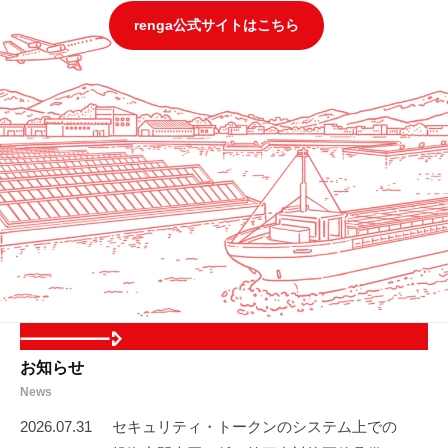
資
renga公式サイトはこちら
産
運
用
の
プ
ロ
が
投
資
し
て
い
る
お知らせ
商
品
News
に
2026.07.31
セキュリティ・トークンのシステム上での
あ