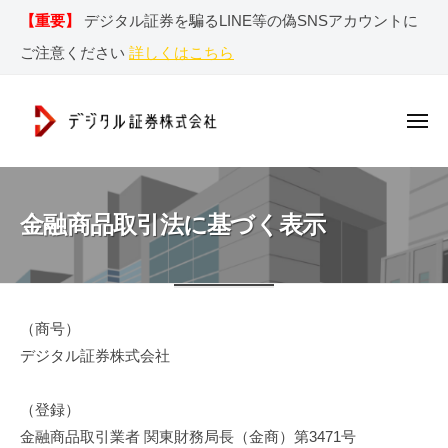
デ
ー
コ
【重要】
デジタル証券を騙るLINE等の偽SNSアカウントに
ジ
ン
タ
ご注意ください
詳しくはこちら
テ
ル
ン
証
券
ツ
メ
ニ
株
へ
ュ
デ
ー
デ
式
ス
ジ
ジ
会
キ
社
タ
タ
金融商品取引法に基づく表示
ッ
ル
ル
プ
証
証
券
金
券
r
（商号）
融
株
e
デジタル証券株式会社
式
n
商
会
g
品
（登録）
社
a
金融商品取引業者 関東財務局長（金商）第3471号
取
｜