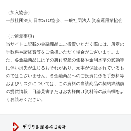
資
引
（加入協会）
産
法
運
一般社団法人 日本STO協会、一般社団法人 資産運用業協会
用
に
の
（ご留意事項）
基
プ
当サイトに記載の金融商品にご投資いただく際には、所定の
ロ
づ
手数料や諸経費等をご負担いただく場合がございます。ま
が
た、各金融商品にはその裏付資産の価格や金利水準の変動等
く
投
に伴い損失が生じるおそれがあり、元本が保証されているも
表
資
のではございません。各金融商品へのご投資に係る手数料等
し
示
およびリスクについては、この資料の当該商品の契約締結前
て
の提供情報、目論見書またはお客様向け資料等の該当欄をよ
い
2026
くお読みください。
る
年
商
4
品
月
に
1
あ