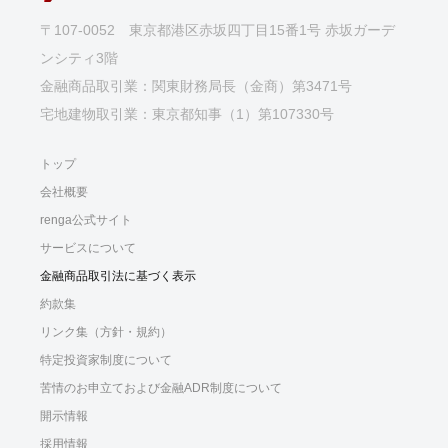
日
な
by
〒107-0052 東京都港区赤坂四丁目15番1号 赤坂ガーデ
た
dswwwadmin
ンシティ3階
も
金融商品取引業：関東財務局長（金商）第3471号
投
宅地建物取引業：東京都知事（1）第107330号
資
で
トップ
き
会社概要
る
renga公式サイト
サービスについて
金融商品取引法に基づく表示
約款集
リンク集（方針・規約）
特定投資家制度について
苦情のお申立ておよび金融ADR制度について
開示情報
採用情報