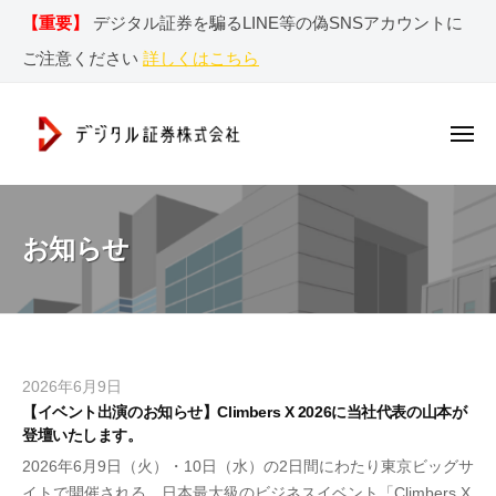
デ
ー
コ
【重要】
デジタル証券を騙るLINE等の偽SNSアカウントに
ジ
ン
タ
ご注意ください
詳しくはこちら
テ
ル
ン
証
券
ツ
メ
ニ
株
へ
ュ
デ
ー
デ
式
ス
ジ
ジ
会
キ
社
タ
タ
お知らせ
ッ
ル
ル
プ
証
証
券
券
r
株
e
2026年6月9日
b
式
n
【イベント出演のお知らせ】Climbers X 2026に当社代表の山本が
y
会
g
登壇いたします。
森
社
a
2026年6月9日（火）・10日（水）の2日間にわたり東京ビッグサ
田
｜
イトで開催される、日本最大級のビジネスイベント「Climbers X
雅