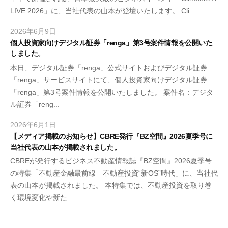
資
LIVE 2026」に、当社代表の山本が登壇いたします。 Cli...
之
産
2026年6月9日
b
運
個人投資家向けデジタル証券「renga」第3号案件情報を公開いた
y
用
しました。
森
の
本日、デジタル証券「renga」公式サイトおよびデジタル証券
田
プ
「renga」サービスサイトにて、個人投資家向けデジタル証券
雅
ロ
「renga」第3号案件情報を公開いたしました。 案件名：デジタ
之
が
ル証券「reng...
投
資
2026年6月1日
b
【メディア掲載のお知らせ】CBRE発行『BZ空間』2026夏季号に
し
y
当社代表の山本が掲載されました。
て
森
CBREが発行するビジネス不動産情報誌『BZ空間』2026夏季号
田
い
の特集「不動産金融最前線 不動産投資“新OS”時代」に、当社代
雅
る
表の山本が掲載されました。 本特集では、不動産投資を取り巻
之
商
く環境変化や新た...
品
に
あ