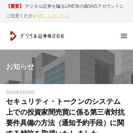
デ
ー
コ
【重要】
デジタル証券を騙るLINE等の偽SNSアカウントに
ジ
ン
タ
ご注意ください
詳しくはこちら
テ
ル
ン
証
券
ツ
メ
ニ
株
へ
ュ
デ
ー
デ
式
ス
ジ
ジ
会
キ
社
タ
タ
お知らせ
ッ
ル
ル
プ
証
証
券
券
2023年9月29日
b
r
株
セキュリティ・トークンのシステム
y
e
式
d
n
上での投資家間売買に係る第三者対抗
s
会
g
要件具備の方法（通知予約手段）に関
w
社
a
w
｜