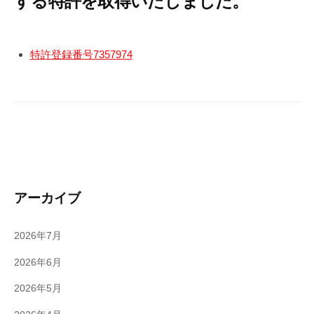
する特許を取得いたしました。
w
資
a
産
d
運
特許登録番号7357974
m
用
i
の
n
プ
ロ
が
投
資
し
アーカイブ
て
い
2026年7月
る
商
2026年6月
品
2026年5月
に
あ