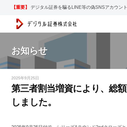
コ
ジ
【重要】
デジタル証券を騙るLINE等の偽SNSアカウ
ン
タ
テ
ル
ン
証
ツ
デ
デ
券
へ
ジ
ジ
株
お知らせ
ス
タ
式
タ
キ
ル
会
ル
ッ
証
社
証
プ
券
2025年9月25日
b
券
r
y
第三者割当増資により、総額
e
株
d
n
しました。
s
式
g
w
会
a
w
社
w
｜