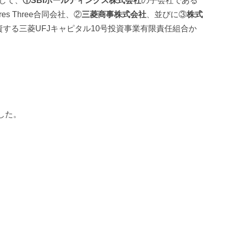
として、
①SBIホールディングス株式会社
の子会社である
ures Three合同会社、②
三菱商事株式会社
、並びに③
株式
資する三菱UFJキャピタル10号投資事業有限責任組合か
した。