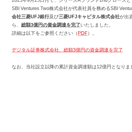
2025年9月25日付で、シリーズAラウンド2ndクローズ
a
資
d
SBI Ventures Two株式会社が代表社員を務めるSBI Vent
産
m
会社三菱UFJ銀行
及び
三菱UFJキャピタル株式会社
が出
運
i
ら、
総額3億円の資金調達を完了
いたしました。
用
n
詳細は以下をご参照ください（
PDF
）。
の
プ
ロ
デジタル証券株式会社、総額3億円の資金調達を完了
が
投
なお、当社設立以降の累計資金調達額は12億円となりま
資
し
て
い
る
商
品
に