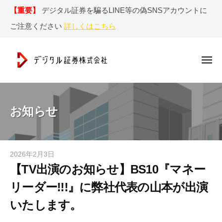
デ
ー
コ
【重要】
デジタル証券を騙るLINE等の偽SNSアカウントに
ジ
ン
タ
ご注意ください
詳しくはこちら
テ
ル
ン
証
券
ツ
メ
ニ
株
へ
ュ
デ
ー
デ
式
ス
ジ
ジ
会
キ
社
タ
タ
お知らせ
ッ
ル
ル
プ
証
証
券
券
2026年2月3日
b
r
株
【TV出演のお知らせ】BS10『マネー
y
e
式
d
n
リーダー!!!』に弊社代表の山本が出演
s
会
g
いたします。
w
社
a
w
｜