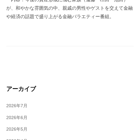
な
が、和やかな雰囲気の中、親戚の男性やゲストを交えて金融
た
や経済の話題で盛り上がる金融バラエティー番組。
も
投
資
で
き
る
アーカイブ
2026年7月
2026年6月
2026年5月