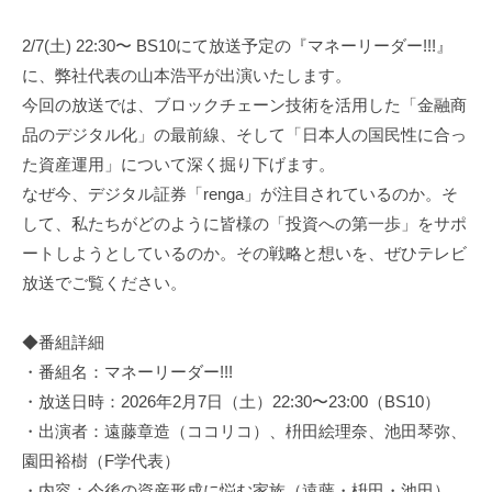
w
資
a
2/7(土) 22:30〜 BS10にて放送予定の『マネーリーダー!!!』
産
d
に、弊社代表の山本浩平が出演いたします。
運
m
用
今回の放送では、ブロックチェーン技術を活用した「金融商
i
の
品のデジタル化」の最前線、そして「日本人の国民性に合っ
n
プ
た資産運用」について深く掘り下げます。
ロ
なぜ今、デジタル証券「renga」が注目されているのか。そ
が
して、私たちがどのように皆様の「投資への第一歩」をサポ
投
ートしようとしているのか。その戦略と想いを、ぜひテレビ
資
放送でご覧ください。
し
て
◆番組詳細
い
・番組名：マネーリーダー!!!
る
・放送日時：2026年2月7日（土）22:30〜23:00（BS10）
商
・出演者：遠藤章造（ココリコ）、枡田絵理奈、池田琴弥、
品
に
園田裕樹（F学代表）
あ
・内容：今後の資産形成に悩む家族（遠藤・枡田・池田）